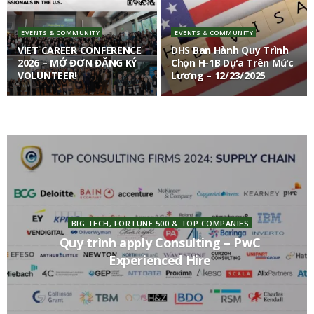
EVENTS & COMMUNITY
EVENTS & COMMUNITY
VIET CAREER CONFERENCE
DHS Ban Hành Quy Trình
2026 – MỞ ĐƠN ĐĂNG KÝ
Chọn H-1B Dựa Trên Mức
VOLUNTEER!
Lương – 12/23/2025
BIG TECH, FORTUNE 500 & TOP COMPANIES
Quy trình tuyển dụng Consulting/Big4 –
Tổng hợp kinh nghiệm