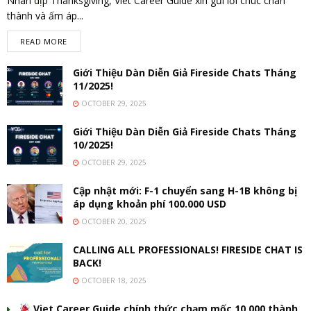
Nhân dịp Thanksgiving, Viet Career Guide xin gửi lời chúc chân
thành và ấm áp...
READ MORE
Giới Thiệu Dàn Diễn Giả Fireside Chats Tháng
11/2025!
OCTOBER 29, 2025
Giới Thiệu Dàn Diễn Giả Fireside Chats Tháng
10/2025!
OCTOBER 29, 2025
Cập nhật mới: F-1 chuyển sang H-1B không bị
áp dụng khoản phí 100.000 USD
OCTOBER 20, 2025
CALLING ALL PROFESSIONALS! FIRESIDE CHAT IS
BACK!
OCTOBER 18, 2025
Viet Career Guide chính thức chạm mốc 10,000 thành