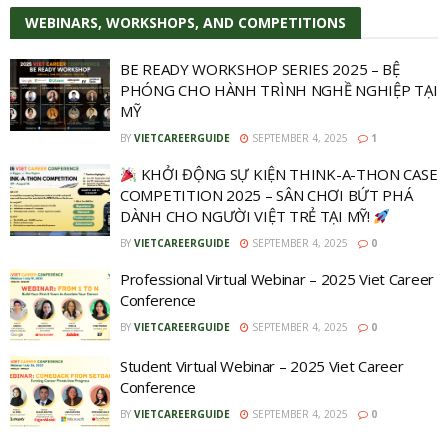
WEBINARS, WORKSHOPS, AND COMPETITIONS
BE READY WORKSHOP SERIES 2025 – BỆ
PHÓNG CHO HÀNH TRÌNH NGHỀ NGHIỆP TẠI
MỸ
BY
VIETCAREERGUIDE
SEPTEMBER 4, 2025
1
KHỞI ĐỘNG SỰ KIỆN THINK-A-THON CASE
COMPETITION 2025 – SÂN CHƠI BỨT PHÁ
DÀNH CHO NGƯỜI VIỆT TRẺ TẠI MỸ!
BY
VIETCAREERGUIDE
SEPTEMBER 4, 2025
0
Professional Virtual Webinar – 2025 Viet Career
Conference
BY
VIETCAREERGUIDE
SEPTEMBER 4, 2025
0
Student Virtual Webinar – 2025 Viet Career
Conference
BY
VIETCAREERGUIDE
SEPTEMBER 4, 2025
0