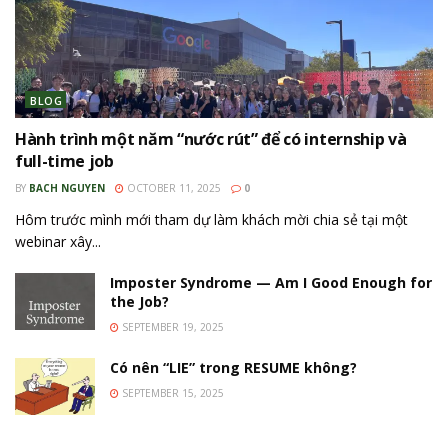
BLOG
Hành trình một năm “nước rút” để có internship và
full-time job
BY
BACH NGUYEN
OCTOBER 11, 2025
0
Hôm trước mình mới tham dự làm khách mời chia sẻ tại một
webinar xây...
Imposter Syndrome — Am I Good Enough for
the Job?
SEPTEMBER 19, 2025
Có nên “LIE” trong RESUME không?
SEPTEMBER 15, 2025