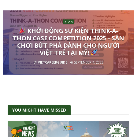
BLOG
KHỞI ĐỘNG SỰ KIỆN THINK-A-
THON CASE COMPETITION 2025 – SÂN
CHƠI BỨT PHÁ DÀNH CHO NGƯỜI
VIỆT TRẺ TẠI MỸ!
BY
VIETCAREERGUIDE
SEPTEMBER 4, 2025
YOU MIGHT HAVE MISSED