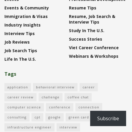
Events & Community
Resume Tips
Immigration & Visas
Resume, Job Search &
Interview Tips
Industry Insights
Study In The U.S.
Interview Tips
Success Stories
Job Reviews
Viet Career Conference
Job Search Tips
Webinars & Workshops
Life In The U.S.
Tags
application
behavioral interview
career
career review
challenge
coffee chat
computer science
conference
connection
consulting
cpt
google
green card
immigration
Subscribe
infrastructure engineer
interview