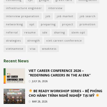
infrastructure engineer
interview
interview preparation
job
job market
job search
networking
opt
preparing
project
promotion
referral
resume
sde
sharing
stem-opt
strategies
strength
viet-career-conference
vietnamese
visa
weakness
Recent News
VIET CAREER CONFERENCE 2026 –
“REDEFINING CAREERS IN THE AI ERA”
JULY 26, 2026
BE READY WORKSHOP SERIES – BỆ PHÓNG
CHO HÀNH TRÌNH NGHỀ NGHIỆP TẠI MỸ
MAY 28, 2026