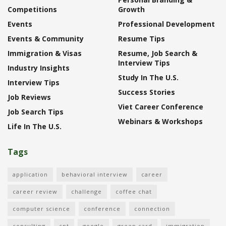
Competitions
Growth
Events
Professional Development
Events & Community
Resume Tips
Immigration & Visas
Resume, Job Search &
Interview Tips
Industry Insights
Study In The U.S.
Interview Tips
Success Stories
Job Reviews
Viet Career Conference
Job Search Tips
Webinars & Workshops
Life In The U.S.
Tags
application
behavioral interview
career
career review
challenge
coffee chat
computer science
conference
connection
consulting
cpt
google
green card
immigration