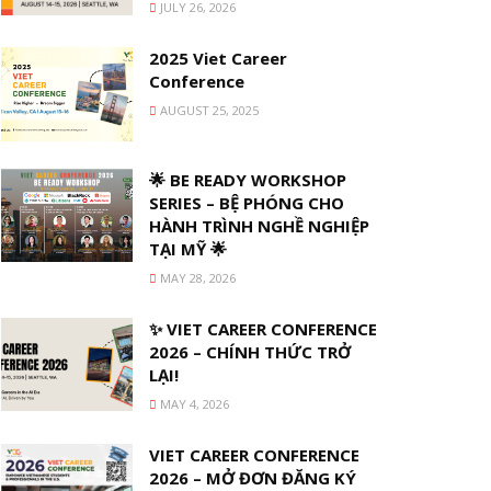
JULY 26, 2026
2025 Viet Career
Conference
AUGUST 25, 2025
🌟 BE READY WORKSHOP
SERIES – BỆ PHÓNG CHO
HÀNH TRÌNH NGHỀ NGHIỆP
TẠI MỸ 🌟
MAY 28, 2026
✨ VIET CAREER CONFERENCE
2026 – CHÍNH THỨC TRỞ
LẠI!
MAY 4, 2026
VIET CAREER CONFERENCE
2026 – MỞ ĐƠN ĐĂNG KÝ