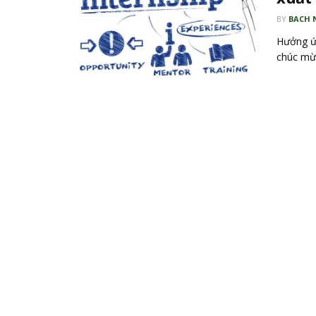
BY
BACH 
Hưởng ứn
chúc mừn