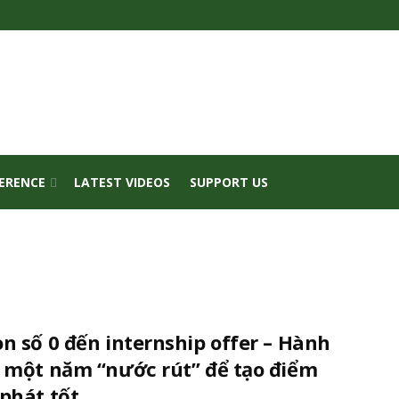
FERENCE
LATEST VIDEOS
SUPPORT US
n số 0 đến internship offer – Hành
h một năm “nước rút” để tạo điểm
phát tốt