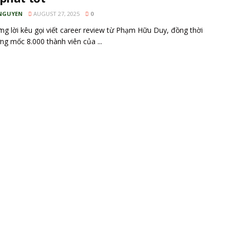
NGUYEN
AUGUST 27, 2025
0
g lời kêu gọi viết career review từ Phạm Hữu Duy, đồng thời
g mốc 8.000 thành viên của ...