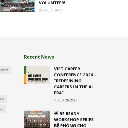
VOLUNTEER!
APRIL 2, 2026
Recent News
VIET CAREER
rview
CONFERENCE 2026 –
“REDEFINING
CAREERS IN THE AI
ERA”
nce
JULY 26, 2026
pt
🌟 BE READY
WORKSHOP SERIES –
BỆ PHÓNG CHO