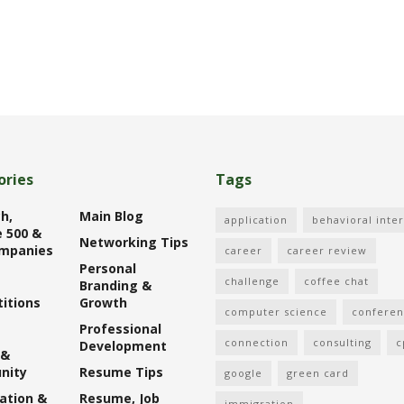
ories
Tags
h,
Main Blog
application
behavioral inte
 500 &
Networking Tips
mpanies
career
career review
Personal
challenge
coffee chat
Branding &
itions
Growth
computer science
confere
Professional
connection
consulting
c
Development
 &
nity
Resume Tips
google
green card
ation &
Resume, Job
immigration