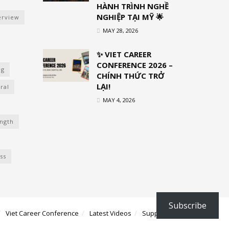
HÀNH TRÌNH NGHỀ
NGHIỆP TẠI MỸ 🌟
erview
MAY 28, 2026
✨ VIET CAREER
CONFERENCE 2026 –
ng
CHÍNH THỨC TRỞ
LẠI!
ral
MAY 4, 2026
ength
ss
Subscribe
Viet Career Conference
Latest Videos
Support Us