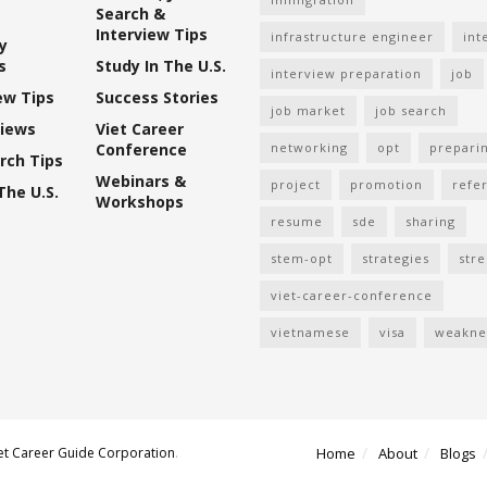
Search &
Interview Tips
infrastructure engineer
int
y
s
Study In The U.S.
interview preparation
job
ew Tips
Success Stories
job market
job search
views
Viet Career
Conference
networking
opt
prepari
rch Tips
Webinars &
project
promotion
refer
The U.S.
Workshops
resume
sde
sharing
stem-opt
strategies
str
viet-career-conference
vietnamese
visa
weakne
et Career Guide Corporation
.
Home
About
Blogs