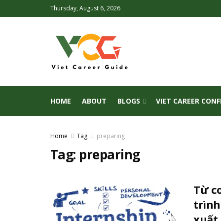
Thursday, August 6, 2026
HOME
ABOUT
BLOGS
VIET CAREER CON
Home
Tag
preparing
Tag:
preparing
Từ co
trìn
xuất 