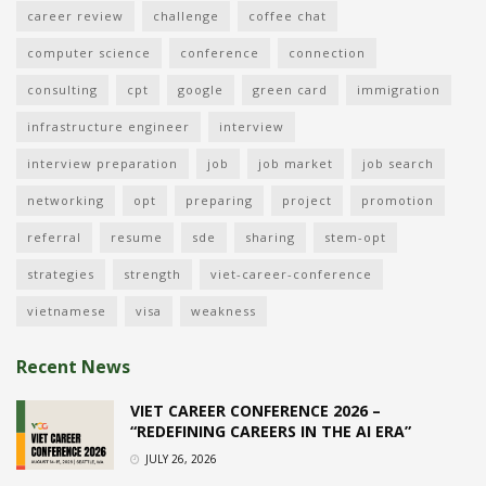
career review
challenge
coffee chat
computer science
conference
connection
consulting
cpt
google
green card
immigration
infrastructure engineer
interview
interview preparation
job
job market
job search
networking
opt
preparing
project
promotion
referral
resume
sde
sharing
stem-opt
strategies
strength
viet-career-conference
vietnamese
visa
weakness
Recent News
VIET CAREER CONFERENCE 2026 –
“REDEFINING CAREERS IN THE AI ERA”
JULY 26, 2026