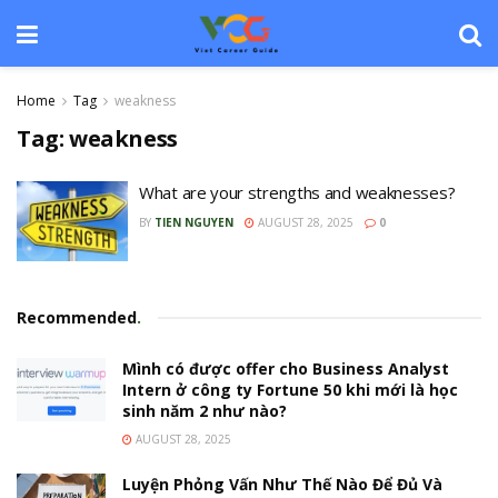
Home
Tag
weakness
Tag:
weakness
What are your strengths and weaknesses?
BY
TIEN NGUYEN
AUGUST 28, 2025
0
Recommended
.
Mình có được offer cho Business Analyst
Intern ở công ty Fortune 50 khi mới là học
sinh năm 2 như nào?
AUGUST 28, 2025
Luyện Phỏng Vấn Như Thế Nào Để Đủ Và