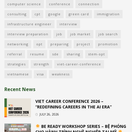
computer science
conference
connection
consulting
cpt
google
green card
immigration
infrastructure engineer
interview
interview preparation
job
job market
job search
networking
opt
preparing
project
promotion
referral
resume
sde
sharing
stem-opt
strategies
strength
viet-career-conference
vietnamese
visa
weakness
Recent News
VIET CAREER CONFERENCE 2026 –
“REDEFINING CAREERS IN THE AI ERA”
JULY 26, 2026
BE READY WORKSHOP SERIES – BỆ PHÓNG
CHO HÀNH TRÌNH NGHỀ NGHIỆP TẠI MỸ