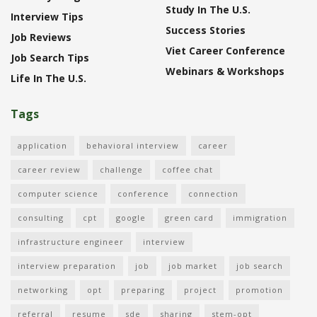
Study In The U.S.
Interview Tips
Success Stories
Job Reviews
Viet Career Conference
Job Search Tips
Webinars & Workshops
Life In The U.S.
Tags
application
behavioral interview
career
career review
challenge
coffee chat
computer science
conference
connection
consulting
cpt
google
green card
immigration
infrastructure engineer
interview
interview preparation
job
job market
job search
networking
opt
preparing
project
promotion
referral
resume
sde
sharing
stem-opt