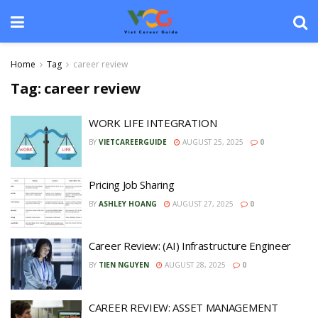
Home
Tag
career review
Tag:
career review
WORK LIFE INTEGRATION
BY
VIETCAREERGUIDE
AUGUST 25, 2025
0
Pricing Job Sharing
BY
ASHLEY HOANG
AUGUST 27, 2025
0
Career Review: (AI) Infrastructure Engineer
BY
TIEN NGUYEN
AUGUST 28, 2025
0
CAREER REVIEW: ASSET MANAGEMENT