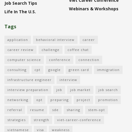
Viet Career Conference
Job Search Tips
Webinars & Workshops
Life In The U.S.
Tags
application
behavioral interview
career
career review
challenge
coffee chat
computer science
conference
connection
consulting
cpt
google
green card
immigration
infrastructure engineer
interview
interview preparation
job
job market
job search
networking
opt
preparing
project
promotion
referral
resume
sde
sharing
stem-opt
strategies
strength
viet-career-conference
vietnamese
visa
weakness