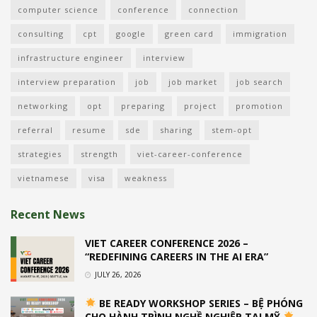
computer science
conference
connection
consulting
cpt
google
green card
immigration
infrastructure engineer
interview
interview preparation
job
job market
job search
networking
opt
preparing
project
promotion
referral
resume
sde
sharing
stem-opt
strategies
strength
viet-career-conference
vietnamese
visa
weakness
Recent News
VIET CAREER CONFERENCE 2026 –
“REDEFINING CAREERS IN THE AI ERA”
JULY 26, 2026
BE READY WORKSHOP SERIES – BỆ PHÓNG
CHO HÀNH TRÌNH NGHỀ NGHIỆP TẠI MỸ