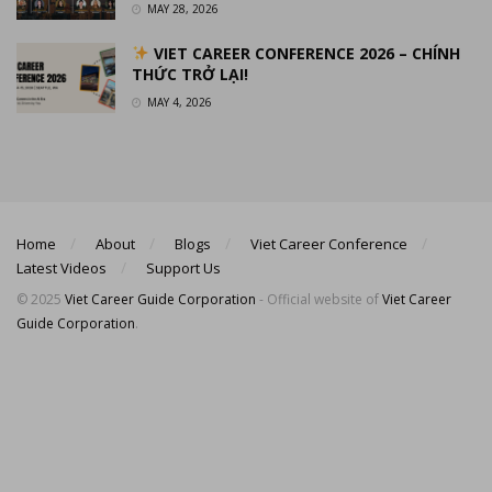
MAY 28, 2026
VIET CAREER CONFERENCE 2026 – CHÍNH
THỨC TRỞ LẠI!
MAY 4, 2026
Home
About
Blogs
Viet Career Conference
Latest Videos
Support Us
© 2025
Viet Career Guide Corporation
- Official website of
Viet Career
Guide Corporation
.