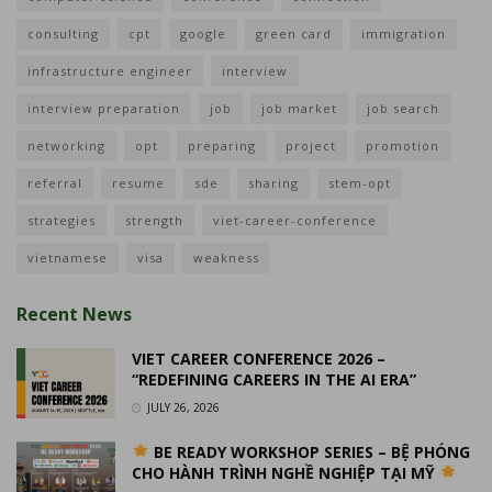
consulting
cpt
google
green card
immigration
infrastructure engineer
interview
interview preparation
job
job market
job search
networking
opt
preparing
project
promotion
referral
resume
sde
sharing
stem-opt
strategies
strength
viet-career-conference
vietnamese
visa
weakness
Recent News
VIET CAREER CONFERENCE 2026 –
“REDEFINING CAREERS IN THE AI ERA”
JULY 26, 2026
BE READY WORKSHOP SERIES – BỆ PHÓNG
CHO HÀNH TRÌNH NGHỀ NGHIỆP TẠI MỸ