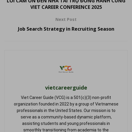
LỜI CẢM ƠN ĐẾN NHÀ TÀI TRỢ ĐỒNG HÀNH CÙNG
VIET CAREER CONFERENCE 2025
Next Post
Job Search Strategy in Recruiting Season
vietcareerguide
Viet Career Guide (VCG) is a 501(c)(3) non-profit
organization founded in 2022 by a group of Vietnamese
professionals in the United States. Our mission is to
serve as a community-based dynamic platform,
assisting students and young professionals in
smoothly transitioning from academia to the