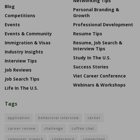
Networking Tips
Blog
Personal Branding &
Competitions
Growth
Events
Professional Development
Events & Community
Resume Tips
Immigration & Visas
Resume, Job Search &
Interview Tips
Industry Insights
Study In The U.S.
Interview Tips
Success Stories
Job Reviews
Viet Career Conference
Job Search Tips
Webinars & Workshops
Life In The U.S.
Tags
application
behavioral interview
career
career review
challenge
coffee chat
computer science
conference
connection