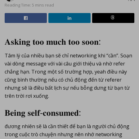
Reading Time: 5 mins read
𝐀𝐬𝐤𝐢𝐧𝐠 𝐭𝐨𝐨 𝐦𝐮𝐜𝐡 𝐭𝐨𝐨 𝐬𝐨𝐨𝐧:
Tâm lý của nhiều bạn sẽ chỉ networking khi “cần”. Soạn
vài dòng message với vài câu giới thiệu và nhờ refer
chẳng hạn. Trong một số trường hợp, yeah điều này
cũng bình thường nếu có chủ động đến từ referer
nhưng sẽ là điều bất lịch sự nếu bỗng dưng từ bạn từ
trên trời rơi xuống.
𝐁𝐞𝐢𝐧𝐠 𝐬𝐞𝐥𝐟-𝐜𝐨𝐧𝐬𝐮𝐦𝐞𝐝:
đương nhiên sẽ là cần thiết để bạn là người chủ động
trong cuộc trò chuyện nhưng nên nhớ networking