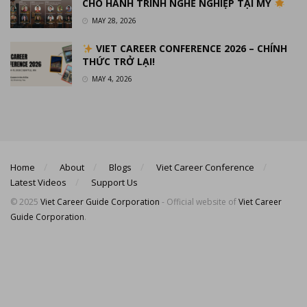
CHO HÀNH TRÌNH NGHỀ NGHIỆP TẠI MỸ
MAY 28, 2026
VIET CAREER CONFERENCE 2026 – CHÍNH
THỨC TRỞ LẠI!
MAY 4, 2026
Home
About
Blogs
Viet Career Conference
Latest Videos
Support Us
© 2025
Viet Career Guide Corporation
- Official website of
Viet Career
Guide Corporation
.