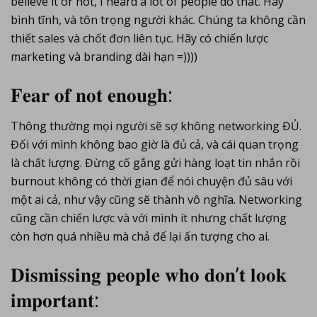
believe it or not, I heard a lot of people do that. Hãy
bình tĩnh, và tôn trọng người khác. Chúng ta không cần
thiết sales và chốt đơn liên tục. Hãy có chiến lược
marketing và branding dài hạn =))))
𝐅𝐞𝐚𝐫 𝐨𝐟 𝐧𝐨𝐭 𝐞𝐧𝐨𝐮𝐠𝐡:
Thông thường mọi người sẽ sợ không networking ĐỦ.
Đối với mình không bao giờ là đủ cả, và cái quan trọng
là chất lượng. Đừng cố gắng gửi hàng loạt tin nhắn rồi
burnout không có thời gian để nói chuyện đủ sâu với
một ai cả, như vậy cũng sẽ thành vô nghĩa. Networking
cũng cần chiến lược và với mình ít nhưng chất lượng
còn hơn quá nhiều mà chả để lại ấn tượng cho ai.
𝐃𝐢𝐬𝐦𝐢𝐬𝐬𝐢𝐧𝐠 𝐩𝐞𝐨𝐩𝐥𝐞 𝐰𝐡𝐨 𝐝𝐨𝐧’𝐭 𝐥𝐨𝐨𝐤
𝐢𝐦𝐩𝐨𝐫𝐭𝐚𝐧𝐭: