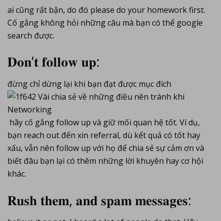
ai cũng rất bận, do đó please do your homework first.
Cố gắng không hỏi những câu mà bạn có thể google
search được.
𝐃𝐨𝐧’𝐭 𝐟𝐨𝐥𝐥𝐨𝐰 𝐮𝐩:
đừng chỉ dừng lại khi bạn đạt được mục đích
hãy cố gắng follow up và giữ mối quan hệ tốt. Ví dụ,
bạn reach out đến xin referral, dù kết quả có tốt hay
xấu, vẫn nên follow up với họ để chia sẻ sự cảm ơn và
biết đâu bạn lại có thêm những lời khuyên hay cơ hội
khác.
𝐑𝐮𝐬𝐡 𝐭𝐡𝐞𝐦, 𝐚𝐧𝐝 𝐬𝐩𝐚𝐦 𝐦𝐞𝐬𝐬𝐚𝐠𝐞𝐬: