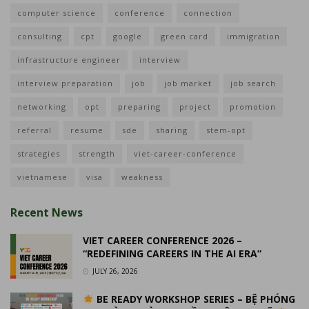
computer science
conference
connection
consulting
cpt
google
green card
immigration
infrastructure engineer
interview
interview preparation
job
job market
job search
networking
opt
preparing
project
promotion
referral
resume
sde
sharing
stem-opt
strategies
strength
viet-career-conference
vietnamese
visa
weakness
Recent News
VIET CAREER CONFERENCE 2026 –
“REDEFINING CAREERS IN THE AI ERA”
JULY 26, 2026
BE READY WORKSHOP SERIES – BỆ PHÓNG