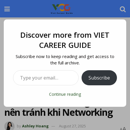
Home
Blog
Discover more from VIET
CAREER GUIDE
Subscribe now to keep reading and get access to
the full archive.
Subscribe
Continue reading
Vài chia sẻ về những điều
nên tránh khi Networking
by
Ashley Hoang
August 27, 2025
A
A