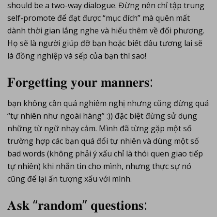
should be a two-way dialogue. Đừng nên chỉ tập trung
self-promote để đạt được “mục đích” mà quên mất
dành thời gian lắng nghe và hiểu thêm về đối phương.
Họ sẽ là người giúp đỡ bạn hoặc biết đâu tương lai sẽ
là đồng nghiệp và sếp của bạn thì sao!
𝐅𝐨𝐫𝐠𝐞𝐭𝐭𝐢𝐧𝐠 𝐲𝐨𝐮𝐫 𝐦𝐚𝐧𝐧𝐞𝐫𝐬:
bạn không cần quá nghiêm nghị nhưng cũng đừng quá
“tự nhiên như ngoài hàng” :)) đặc biệt đừng sử dụng
những từ ngữ nhạy cảm. Mình đã từng gặp một số
trường hợp các bạn quá đổi tự nhiên và dùng một số
bad words (không phải ý xấu chỉ là thói quen giao tiếp
tự nhiên) khi nhắn tin cho mình, nhưng thực sự nó
cũng để lại ấn tượng xấu với mình.
𝐀𝐬𝐤 “𝐫𝐚𝐧𝐝𝐨𝐦” 𝐪𝐮𝐞𝐬𝐭𝐢𝐨𝐧𝐬: