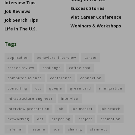
Interview Tips
Success Stories
Job Reviews
Viet Career Conference
Job Search Tips
Webinars & Workshops
Life In The U.S.
Tags
application
behavioral interview
career
career review
challenge
coffee chat
computer science
conference
connection
consulting
cpt
google
green card
immigration
infrastructure engineer
interview
interview preparation
job
job market
job search
networking
opt
preparing
project
promotion
referral
resume
sde
sharing
stem-opt