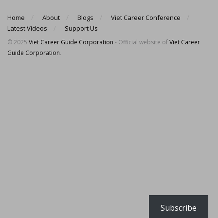
Home
About
Blogs
Viet Career Conference
Latest Videos
Support Us
© 2025
Viet Career Guide Corporation
- Official website of
Viet Career
Guide Corporation
.
Subscribe