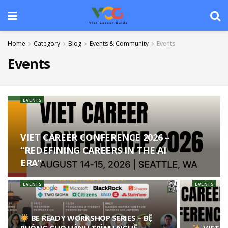
Home
Category
Blog
Events & Community
Events
Events
EVENTS
VIET CAREER CONFERENCE 2026 –
“REDEFINING CAREERS IN THE AI
ERA”
EVENTS
EVENTS
BE READY WORKSHOP SERIES – BỆ