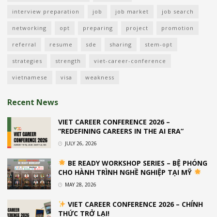
interview preparation
job
job market
job search
networking
opt
preparing
project
promotion
referral
resume
sde
sharing
stem-opt
strategies
strength
viet-career-conference
vietnamese
visa
weakness
Recent News
VIET CAREER CONFERENCE 2026 –
“REDEFINING CAREERS IN THE AI ERA”
JULY 26, 2026
BE READY WORKSHOP SERIES – BỆ PHÓNG
CHO HÀNH TRÌNH NGHỀ NGHIỆP TẠI MỸ
MAY 28, 2026
VIET CAREER CONFERENCE 2026 – CHÍNH
THỨC TRỞ LẠI!