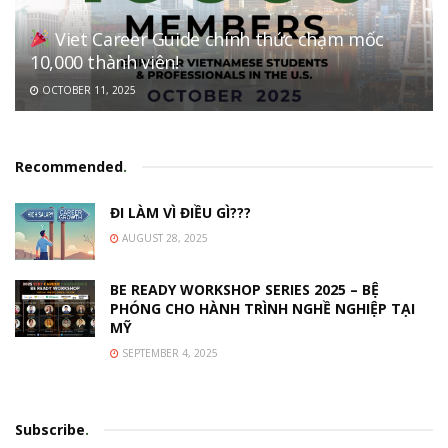
Viet Career Guide chính thức chạm mốc
10,000 thành viên!
OCTOBER 11, 2025
Recommended
.
ĐI LÀM VÌ ĐIỀU GÌ???
AUGUST 28, 2025
BE READY WORKSHOP SERIES 2025 – BỆ
PHÓNG CHO HÀNH TRÌNH NGHỀ NGHIỆP TẠI
MỸ
SEPTEMBER 4, 2025
Subscribe
.