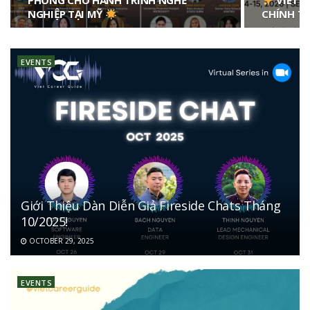
PHÓNG CHO HÀNH TRÌNH NGHỀ
VIET C
NGHIỆP TẠI MỸ
CHÍNH TH
EVENTS
Giới Thiệu Dàn Diễn Giả Fireside Chats Tháng
10/2025!
OCTOBER 29, 2025
EVENTS