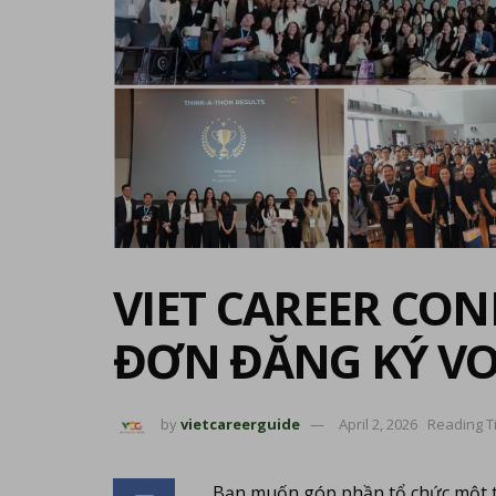
VIET CAREER CON
ĐƠN ĐĂNG KÝ VO
by
vietcareerguide
April 2, 2026
Reading T
Bạn muốn góp phần tổ chức một