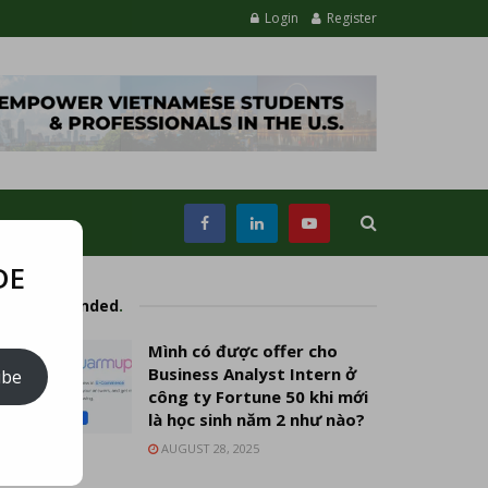
Login
Register
DE
Recommended
.
Mình có được offer cho
Business Analyst Intern ở
ibe
công ty Fortune 50 khi mới
là học sinh năm 2 như nào?
AUGUST 28, 2025