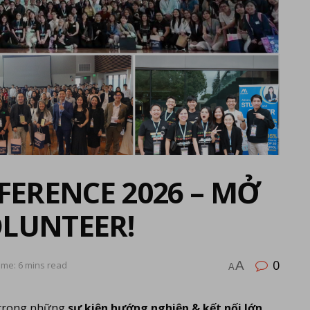
FERENCE 2026 – MỞ
LUNTEER!
0
A
ime: 6 mins read
A
 trong những
sự kiện hướng nghiệp & kết nối lớn