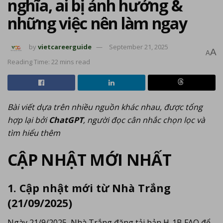
nghĩa, ai bị ảnh hưởng &
những việc nên làm ngay
by
vietcareerguide
September 21, 2025
A
A
Reading Time: 22 mins read
Bài viết dựa trên nhiều nguồn khác nhau, được tổng
hợp lại bởi
ChatGPT
, người đọc cân nhắc chọn lọc và
tìm hiểu thêm
CẬP NHẬT MỚI NHẤT
1. Cập nhật mới từ Nhà Trắng
(21/09/2025)
Ngày 21/9/2025, Nhà Trắng đăng tải bản H-1B FAQ để