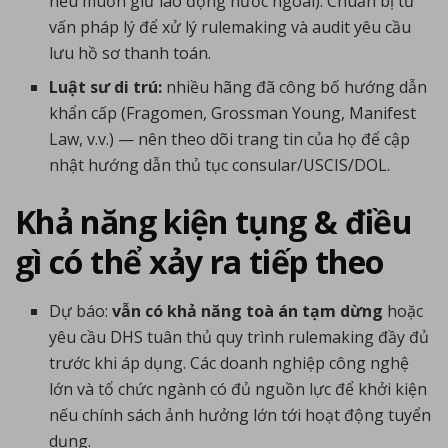
nếu muốn giữ lao động nước ngoài). Chuẩn bị tư
vấn pháp lý để xử lý rulemaking và audit yêu cầu
lưu hồ sơ thanh toán.
Luật sư di trú:
nhiều hãng đã công bố hướng dẫn
khẩn cấp (Fragomen, Grossman Young, Manifest
Law, v.v.) — nên theo dõi trang tin của họ để cập
nhật hướng dẫn thủ tục consular/USCIS/DOL.
Khả năng kiện tụng & điều
gì có thể xảy ra tiếp theo
Dự báo:
vẫn có khả năng toà án tạm dừng
hoặc
yêu cầu DHS tuân thủ quy trình rulemaking đầy đủ
trước khi áp dụng. Các doanh nghiệp công nghệ
lớn và tổ chức ngành có đủ nguồn lực để khởi kiện
nếu chính sách ảnh hưởng lớn tới hoạt động tuyển
dụng.