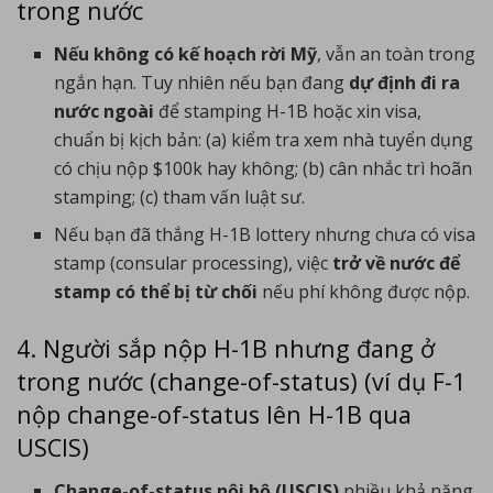
trong nước
Nếu không có kế hoạch rời Mỹ
, vẫn an toàn trong
ngắn hạn. Tuy nhiên nếu bạn đang
dự định đi ra
nước ngoài
để stamping H-1B hoặc xin visa,
chuẩn bị kịch bản: (a) kiểm tra xem nhà tuyển dụng
có chịu nộp $100k hay không; (b) cân nhắc trì hoãn
stamping; (c) tham vấn luật sư.
Nếu bạn đã thắng H-1B lottery nhưng chưa có visa
stamp (consular processing), việc
trở về nước để
stamp có thể bị từ chối
nếu phí không được nộp.
4. Người sắp nộp H-1B nhưng đang ở
trong nước (change-of-status) (ví dụ F-1
nộp change-of-status lên H-1B qua
USCIS)
Change-of-status nội bộ (USCIS)
nhiều khả năng