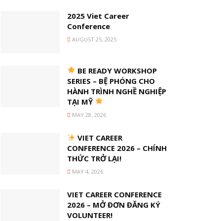
2025 Viet Career
Conference
AUGUST 25, 2025
BE READY WORKSHOP
SERIES – BỆ PHÓNG CHO
HÀNH TRÌNH NGHỀ NGHIỆP
TẠI MỸ
MAY 28, 2026
VIET CAREER
CONFERENCE 2026 – CHÍNH
THỨC TRỞ LẠI!
MAY 4, 2026
VIET CAREER CONFERENCE
2026 – MỞ ĐƠN ĐĂNG KÝ
VOLUNTEER!