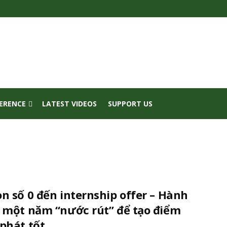
FERENCE
LATEST VIDEOS
SUPPORT US
n số 0 đến internship offer – Hành
h một năm “nước rút” để tạo điểm
phát tốt