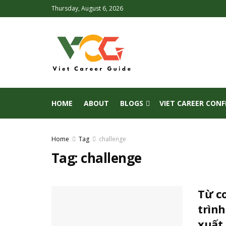
Thursday, August 6, 2026
HOME
ABOUT
BLOGS
VIET CAREER CON
Home
Tag
challenge
Tag:
challenge
Từ co
trìn
xuất 