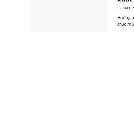
BY
BACH 
Hưởng ứn
chúc mừn