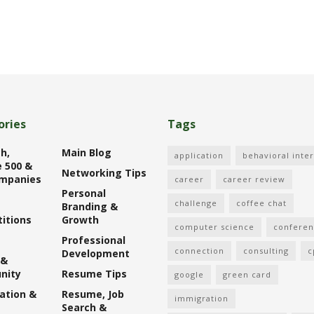
ories
Tags
h,
Main Blog
application
behavioral inte
 500 &
Networking Tips
mpanies
career
career review
Personal
challenge
coffee chat
Branding &
itions
Growth
computer science
confere
Professional
connection
consulting
c
Development
 &
nity
Resume Tips
google
green card
ation &
Resume, Job
immigration
Search &