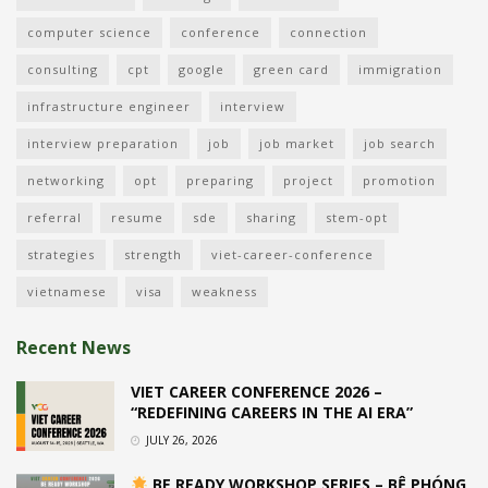
computer science
conference
connection
consulting
cpt
google
green card
immigration
infrastructure engineer
interview
interview preparation
job
job market
job search
networking
opt
preparing
project
promotion
referral
resume
sde
sharing
stem-opt
strategies
strength
viet-career-conference
vietnamese
visa
weakness
Recent News
VIET CAREER CONFERENCE 2026 –
“REDEFINING CAREERS IN THE AI ERA”
JULY 26, 2026
BE READY WORKSHOP SERIES – BỆ PHÓNG