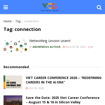
Home
Tag
connection
Tag:
connection
Networking Lesson Learnt
BY
ANONYMOUS AUTHOR
AUGUST 28, 2025
0
Recommended
.
VIET CAREER CONFERENCE 2026 – “REDEFINING
CAREERS IN THE AI ERA”
JULY 26, 2026
Save the Date: 2025 Viet Career Conference
– August 15 & 16 in Silicon Valley