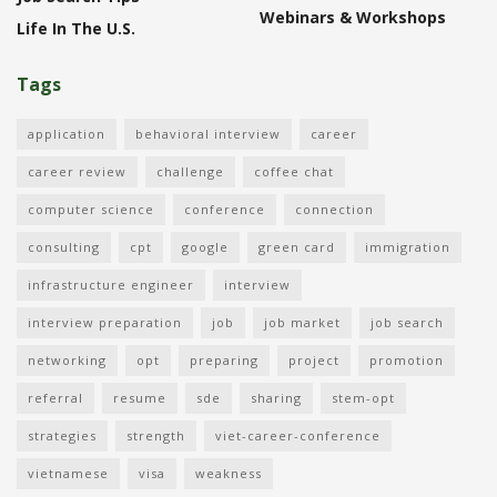
Webinars & Workshops
Life In The U.S.
Tags
application
behavioral interview
career
career review
challenge
coffee chat
computer science
conference
connection
consulting
cpt
google
green card
immigration
infrastructure engineer
interview
interview preparation
job
job market
job search
networking
opt
preparing
project
promotion
referral
resume
sde
sharing
stem-opt
strategies
strength
viet-career-conference
vietnamese
visa
weakness