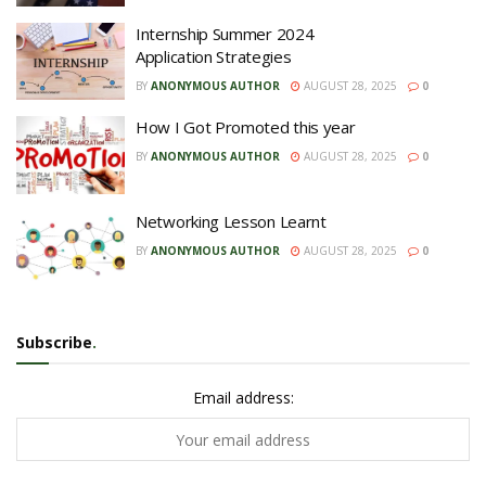
Internship Summer 2024
Application Strategies
BY
ANONYMOUS AUTHOR
AUGUST 28, 2025
0
How I Got Promoted this year
BY
ANONYMOUS AUTHOR
AUGUST 28, 2025
0
Networking Lesson Learnt
BY
ANONYMOUS AUTHOR
AUGUST 28, 2025
0
Subscribe
.
Email address: