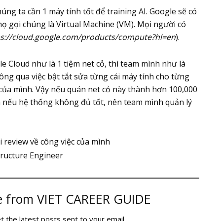
húng ta cần 1 máy tính tốt để training AI. Google sẽ có
họ gọi chúng là Virtual Machine (VM). Mọi người có
ps://cloud.google.com/products/compute?hl=en
).
e Cloud như là 1 tiệm net cỏ, thì team mình như là
ông qua việc bật tắt sửa từng cái máy tính cho từng
của mình. Vậy nếu quán net cỏ này thành hơn 100,000
ăn nếu hệ thống không đủ tốt, nên team mình quản lý
i review về công việc của mình
e from VIET CAREER GUIDE
t the latest posts sent to your email.