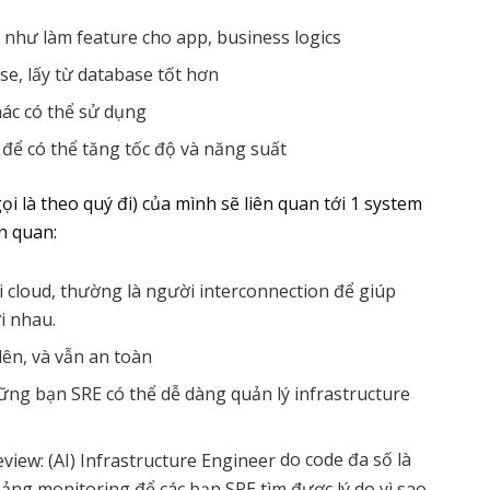
như làm feature cho app, business logics
se, lấy từ database tốt hơn
ác có thể sử dụng
 để có thể tăng tốc độ và năng suất
i là theo quý đi) của mình sẽ liên quan tới 1 system
n quan:
i cloud, thường là người interconnection để giúp
i nhau.
lên, và vẫn an toàn
ng bạn SRE có thể dễ dàng quản lý infrastructure
do code đa số là
bảng monitoring để các bạn SRE tìm được lý do vì sao