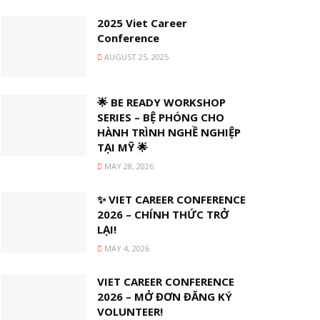
2025 Viet Career
Conference
AUGUST 25, 2025
🌟 BE READY WORKSHOP
SERIES – BỆ PHÓNG CHO
HÀNH TRÌNH NGHỀ NGHIỆP
TẠI MỸ 🌟
MAY 28, 2026
✨ VIET CAREER CONFERENCE
2026 – CHÍNH THỨC TRỞ
LẠI!
MAY 4, 2026
VIET CAREER CONFERENCE
2026 – MỞ ĐƠN ĐĂNG KÝ
VOLUNTEER!