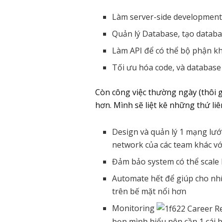
Làm server-side development 
Quản lý Database, tạo databa
Làm API để có thể bộ phận kh
Tối ưu hóa code, và database
Còn công việc thường ngày (thôi gọ
hơn. Mình sẽ liệt kê những thứ liê
Design và quản lý 1 mạng lướ
network của các team khác vớ
Đảm bảo system có thể scale 
Automate hết để giúp cho nhữ
trên bế mặt nổi hơn
Monitoring
bọn mình hiểu nên cần 1 cái 