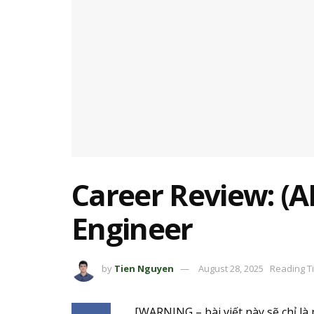
Career Review: (AI
Engineer
by
Tien Nguyen
August 28, 2025
Reading T
[WARNING – bài viết này sẽ chỉ là