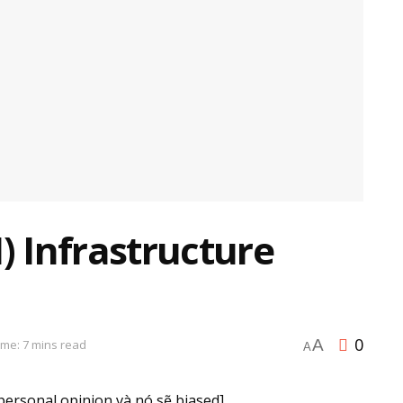
) Infrastructure
0
A
ime: 7 mins read
A
 personal opinion và nó sẽ biased]