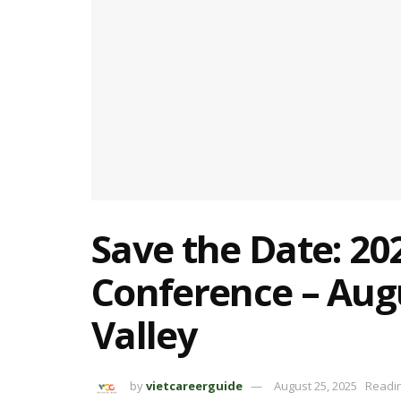
Save the Date: 20
Conference – Augus
Valley
by
vietcareerguide
August 25, 2025
Readin