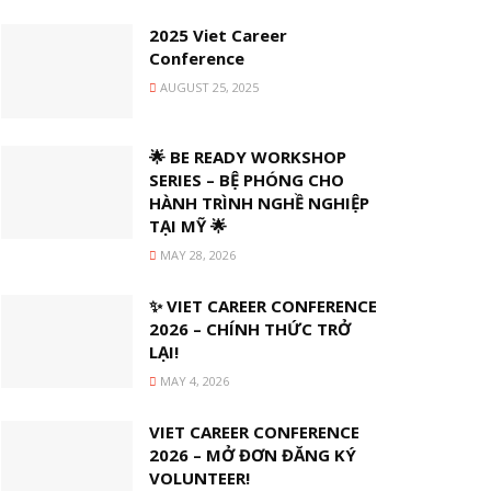
2025 Viet Career
Conference
AUGUST 25, 2025
🌟 BE READY WORKSHOP
SERIES – BỆ PHÓNG CHO
HÀNH TRÌNH NGHỀ NGHIỆP
TẠI MỸ 🌟
MAY 28, 2026
✨ VIET CAREER CONFERENCE
2026 – CHÍNH THỨC TRỞ
LẠI!
MAY 4, 2026
VIET CAREER CONFERENCE
2026 – MỞ ĐƠN ĐĂNG KÝ
VOLUNTEER!