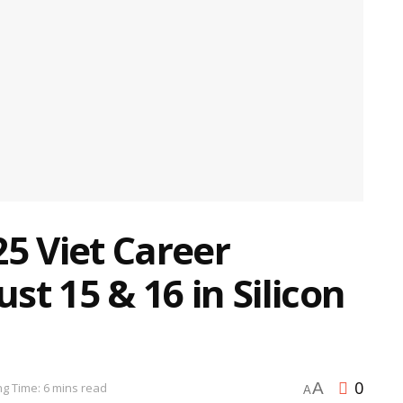
25 Viet Career
t 15 & 16 in Silicon
0
A
g Time: 6 mins read
A