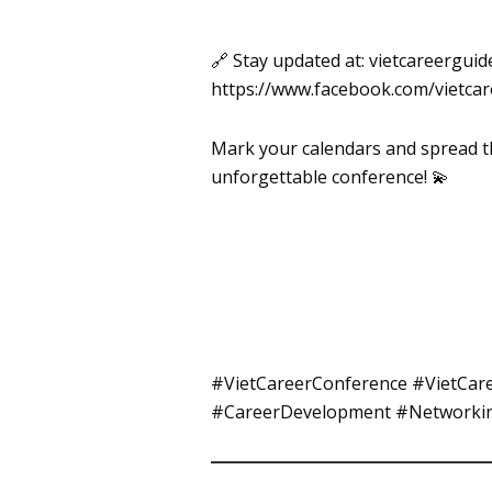
🔗 Stay updated at:
vietcareerguid
https://www.facebook.com/vietca
Mark your calendars and spread t
unforgettable conference! 💫
#VietCareerConference #VietCar
#CareerDevelopment #Networkin