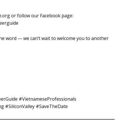
e.org
or follow our Facebook page:
reerguide
he word — we can’t wait to welcome you to another
eerGuide #VietnameseProfessionals
g #SiliconValley #SaveTheDate