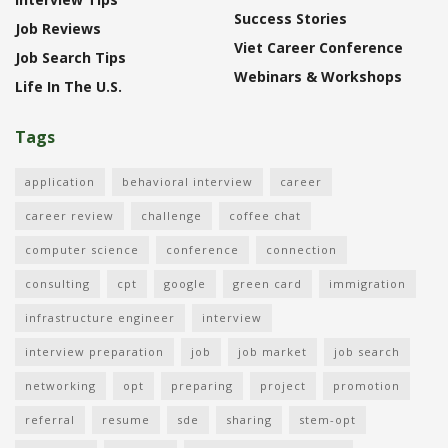
Success Stories
Job Reviews
Viet Career Conference
Job Search Tips
Webinars & Workshops
Life In The U.S.
Tags
application
behavioral interview
career
career review
challenge
coffee chat
computer science
conference
connection
consulting
cpt
google
green card
immigration
infrastructure engineer
interview
interview preparation
job
job market
job search
networking
opt
preparing
project
promotion
referral
resume
sde
sharing
stem-opt