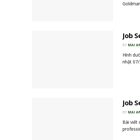
Goldman 
Job S
BY
MAI A
Hình dướ
nhật 07/
Job S
BY
MAI A
Bài viết
professi