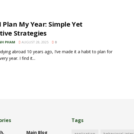
 Plan My Year: Simple Yet
tive Strategies
NH PHAM
AUGUST 28, 2025
0
udying abroad 10 years ago, I’ve made it a habit to plan for
ery year. I find it...
ories
Tags
h,
Main Blog
application
behavioral inte