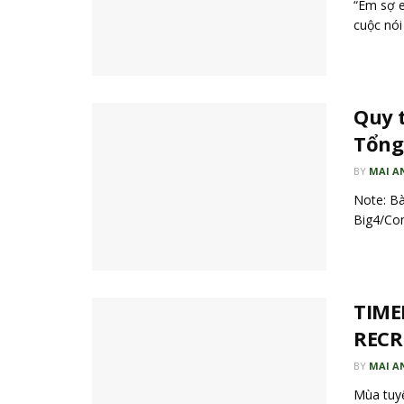
“Em sợ e
cuộc nói 
Quy 
Tổng
BY
MAI A
Note: Bà
Big4/Con
TIME
RECR
BY
MAI A
Mùa tuyể