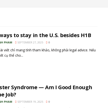
ays to stay in the U.S. besides H1B
NH PHAM
SEPTEMBER 27, 2025
0
ài viết chỉ mang tính tham khảo, không phải legal advice. Nếu
iết cụ thể cho...
ster Syndrome — Am I Good Enough
he Job?
NH PHAM
SEPTEMBER 19, 2025
0