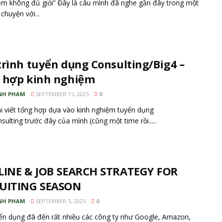
m không đủ giỏi” Đây là câu mình đã nghe gần đây trong một
chuyện với...
trình tuyển dụng Consulting/Big4 –
 hợp kinh nghiệm
NH PHAM
SEPTEMBER 15, 2025
0
i viết tổng hợp dựa vào kinh nghiệm tuyển dụng
sulting trước đây của mình (cũng một time rồi.....
LINE & JOB SEARCH STRATEGY FOR
UITING SEASON
NH PHAM
SEPTEMBER 5, 2025
0
n dụng đã đến rất nhiều các công ty như Google, Amazon,