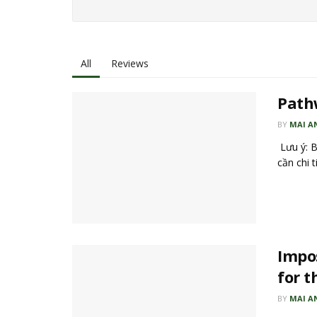
All
Reviews
Pathw
BY
MAI A
Lưu ý: B
cần chi t
Impo
for t
BY
MAI A