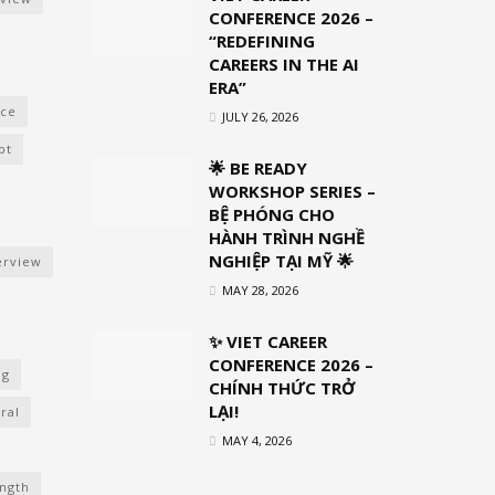
CONFERENCE 2026 –
“REDEFINING
CAREERS IN THE AI
ERA”
nce
JULY 26, 2026
pt
🌟 BE READY
WORKSHOP SERIES –
BỆ PHÓNG CHO
HÀNH TRÌNH NGHỀ
NGHIỆP TẠI MỸ 🌟
erview
MAY 28, 2026
✨ VIET CAREER
CONFERENCE 2026 –
ng
CHÍNH THỨC TRỞ
LẠI!
ral
MAY 4, 2026
ength