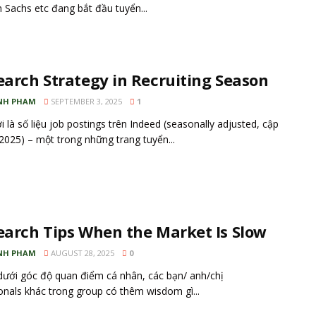
Sachs etc đang bắt đầu tuyển...
earch Strategy in Recruiting Season
NH PHAM
SEPTEMBER 3, 2025
1
i là số liệu job postings trên Indeed (seasonally adjusted, cập
2025) – một trong những trang tuyển...
earch Tips When the Market Is Slow
NH PHAM
AUGUST 28, 2025
0
 dưới góc độ quan điểm cá nhân, các bạn/ anh/chị
onals khác trong group có thêm wisdom gì...