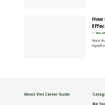
How I
Effec
BY
MAI A
Since st
myself ev
About Viet Career Guide
Categ
Big Tec