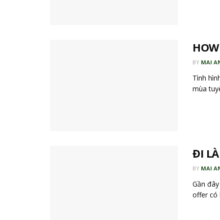
HOW 
BY
MAI A
Tình hìn
mùa tuyể
ĐI LÀ
BY
MAI A
Gần đây 
offer có 