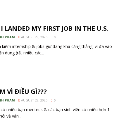
I LANDED MY FIRST JOB IN THE U.S.
NH PHAM
AUGUST 28, 2025
0
h kiếm internship & jobs giờ đang khá căng thẳng, vì đã vào
n dụng (rất nhiều các...
M VÌ ĐIỀU GÌ???
NH PHAM
AUGUST 28, 2025
0
có nhiều bạn mentees & các bạn sinh viên có nhiều hơn 1
hỏi về vấn...