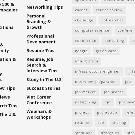
 500 &
Networking Tips
mpanies
career
career review
Personal
challenge
coffee chat
Branding &
itions
Growth
computer science
confere
Professional
connection
consulting
c
Development
 &
nity
Resume Tips
google
green card
ation &
Resume, Job
immigration
Search &
Interview Tips
infrastructure engineer
int
y
s
Study In The U.S.
interview preparation
job
ew Tips
Success Stories
job market
job search
views
Viet Career
Conference
networking
opt
prepari
rch Tips
Webinars &
project
promotion
refer
The U.S.
Workshops
resume
sde
sharing
stem-opt
strategies
str