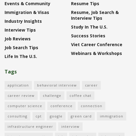
Events & Community
Resume Tips
Immigration & Visas
Resume, Job Search &
Interview Tips
Industry Insights
Study In The U.S.
Interview Tips
Success Stories
Job Reviews
Viet Career Conference
Job Search Tips
Webinars & Workshops
Life In The U.S.
Tags
application
behavioral interview
career
career review
challenge
coffee chat
computer science
conference
connection
consulting
cpt
google
green card
immigration
infrastructure engineer
interview