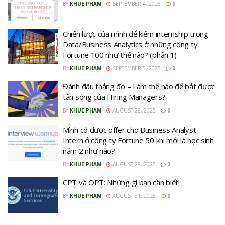
BY
KHUE PHAM
SEPTEMBER 4, 2025
0
Chiến lược của mình để kiếm internship trong
Data/Business Analytics ở những công ty
Fortune 100 như thế nào? (phần 1)
BY
KHUE PHAM
SEPTEMBER 5, 2025
0
Đánh đâu thắng đó – Làm thế nào để bắt được
tần sóng của Hiring Managers?
BY
KHUE PHAM
AUGUST 28, 2025
0
Mình có được offer cho Business Analyst
Intern ở công ty Fortune 50 khi mới là học sinh
năm 2 như nào?
BY
KHUE PHAM
AUGUST 28, 2025
2
CPT và OPT: Những gì bạn cần biết!
BY
KHUE PHAM
AUGUST 31, 2025
0