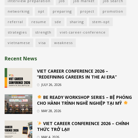
interview preparation
job
job market
job search
networking
opt
preparing
project
promotion
referral
resume
sde
sharing
stem-opt
strategies
strength
viet-career-conference
vietnamese
visa
weakness
Recent News
VIET CAREER CONFERENCE 2026 –
“REDEFINING CAREERS IN THE AI ERA”
JULY 26, 2026
BE READY WORKSHOP SERIES – BỆ PHÓNG
CHO HÀNH TRÌNH NGHỀ NGHIỆP TẠI MỸ
MAY 28, 2026
VIET CAREER CONFERENCE 2026 – CHÍNH
THỨC TRỞ LẠI!
MAY 4, 2026